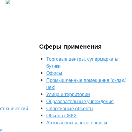
Сферы применения
Торговые центры, супермаркеты,
бутики
Офисы
Промышленные помещения (склад/
цех)
Улица и территории
Образовательные учреждения
отехнический
Спортивные объекты
Объекты ЖКХ
Автосалоны и автосервисы
у