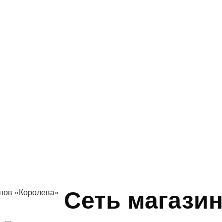
Сеть магази
инов «Королева»