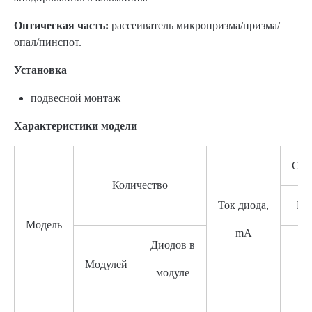
Оптическая часть:
рассеиватель микропризма/призма/
опал/пинспот.
Установка
подвесной монтаж
Характеристики модели
Све
Количество
Ток диода,
Ма
Модель
mA
Диодов в
Модулей
модуле