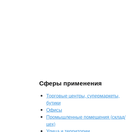
Сферы применения
Торговые центры, супермаркеты,
бутики
Офисы
Промышленные помещения (склад/
цех)
Улица и территории